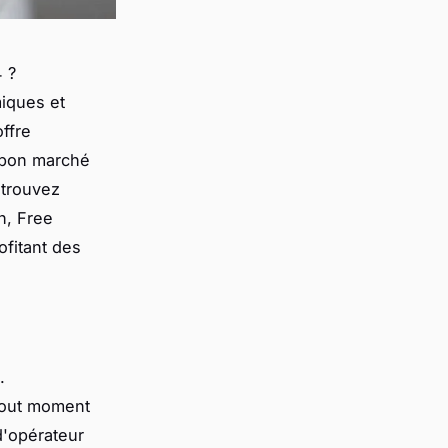
 ?
iques et
ffre
 bon marché
etrouvez
h, Free
fitant des
.
 tout moment
d'opérateur