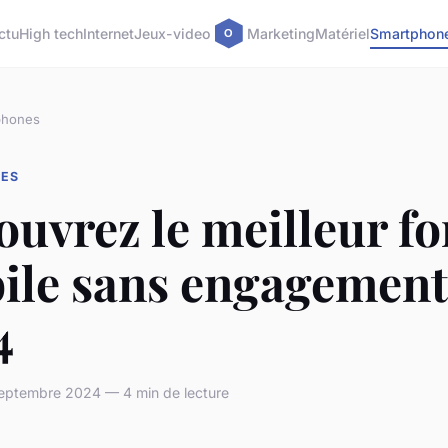
ctu
High tech
Internet
Jeux-video
Marketing
Matériel
Smartphon
phones
ES
uvrez le meilleur fo
ile sans engagement
4
eptembre 2024 — 4 min de lecture