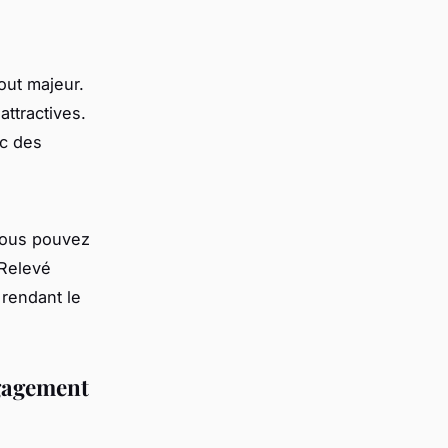
out majeur.
attractives.
ec des
Vous pouvez
(Relevé
 rendant le
ngagement