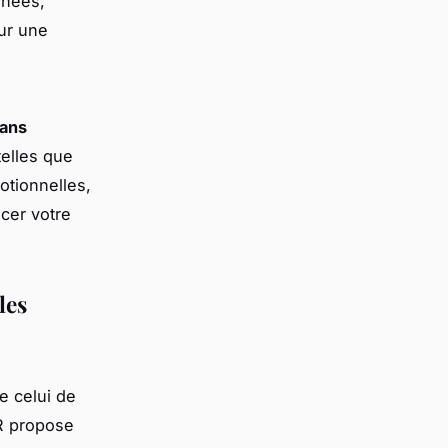
nnées,
ur une
sans
elles que
otionnelles,
cer votre
les
e celui de
R propose