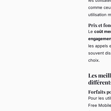
les utilisa
comme ceux
utilisation
Prix et fo
Le
coût me
engagemen
les appels e
souvent dis
choix.
Les meil
différent
Forfaits 
Pour les ut
Free Mobil