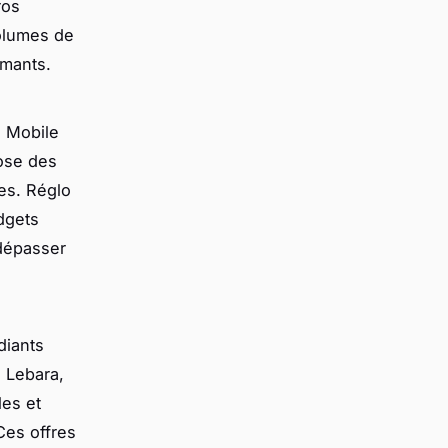
ros
olumes de
rmants.
 Mobile
pose des
ies. Réglo
udgets
dépasser
diants
e Lebara,
les et
es offres