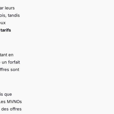
r leurs
is, tandis
eux
s
tarifs
tant en
un forfait
ffres sont
is que
. Les MVNOs
 des offres