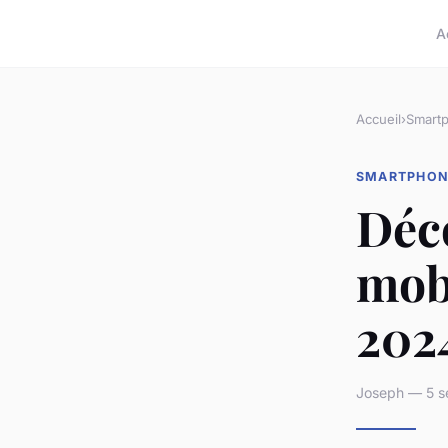
A
Accueil
›
Smart
SMARTPHON
Déco
mob
202
Joseph — 5 s