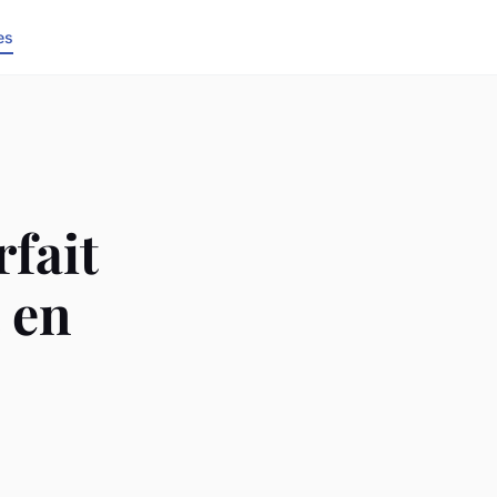
es
rfait
 en