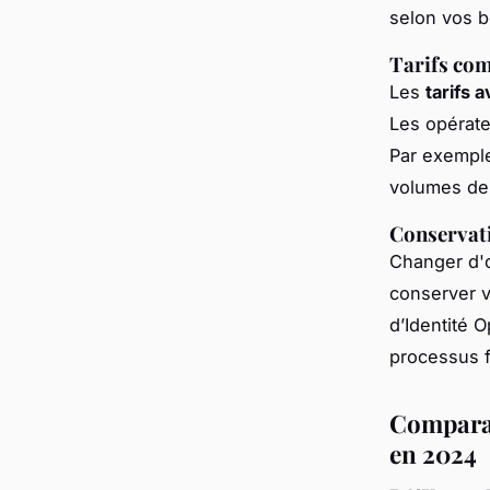
selon vos b
Tarifs com
Les
tarifs 
Les opérat
Par exemple
volumes de
Conservat
Changer d'o
conserver v
d’Identité O
processus f
Comparai
en 2024