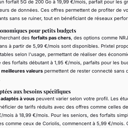
n forfait 5G de 200 Go à 19,99 €/mois, parfait pour les g
urs de données. Ces offres permettent de profiter de v
ants sans se ruiner, tout en bénéficiant de réseaux perfo
conomiques pour petits budgets
cherchant des
forfaits pas chers
, des options comme NRJ
ans à partir de 5,99 €/mois sont disponibles. Prixtel pro
ustables selon l'usage, permettant de réaliser des économ
e des forfaits débutant à 1,95 €/mois, parfaits pour les b
s
meilleures valeurs
permettent de rester connecté sans 
.
ptées aux besoins spécifiques
s adaptés à vous
peuvent varier selon votre profil. Les étu
éficier de tarifs réduits avec des offres comme celles d
€/mois à 18,99 €/mois. Pour les seniors, des forfaits simp
s comme ceux de Coriolis, commencent à 5,99 €/mois. C