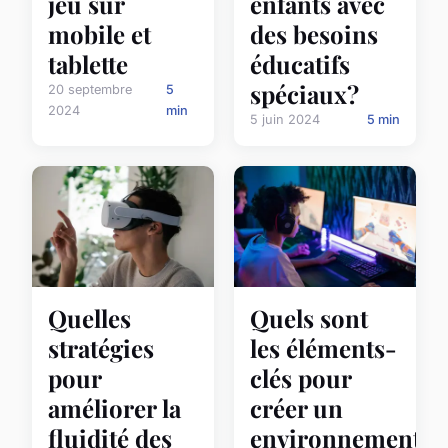
jeu sur
enfants avec
mobile et
des besoins
tablette
éducatifs
spéciaux?
20 septembre
5
2024
min
5 juin 2024
5 min
Quelles
Quels sont
stratégies
les éléments-
pour
clés pour
améliorer la
créer un
fluidité des
environnement