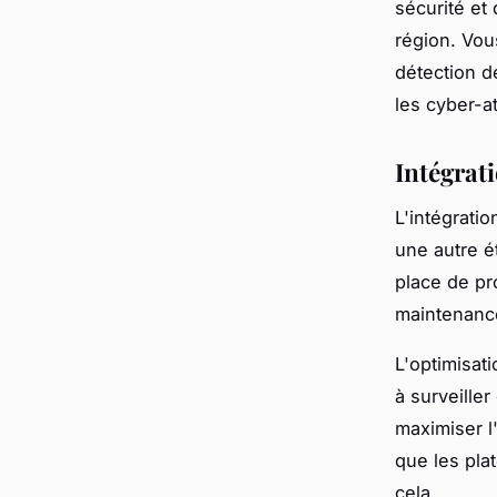
sécurité et
région. Vou
détection d
les cyber-a
Intégrat
L'intégrati
une autre é
place de pr
maintenance
L'optimisat
à surveille
maximiser l'
que les pla
cela.