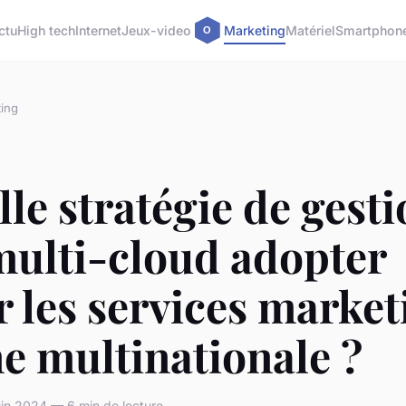
ctu
High tech
Internet
Jeux-video
Marketing
Matériel
Smartphon
ing
le stratégie de gest
multi-cloud adopter
 les services market
e multinationale ?
in 2024 — 6 min de lecture