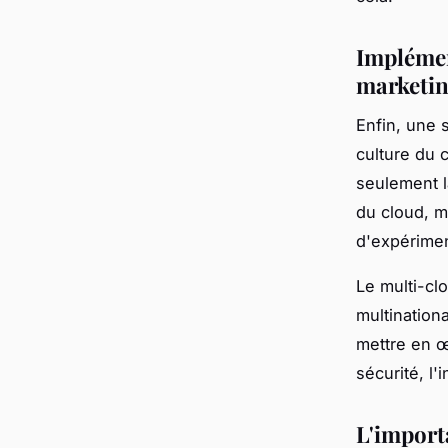
Implémen
marketi
Enfin, une 
culture du 
seulement l
du cloud, m
d'expérimen
Le multi-cl
multinationa
mettre en œu
sécurité, l'
L'import