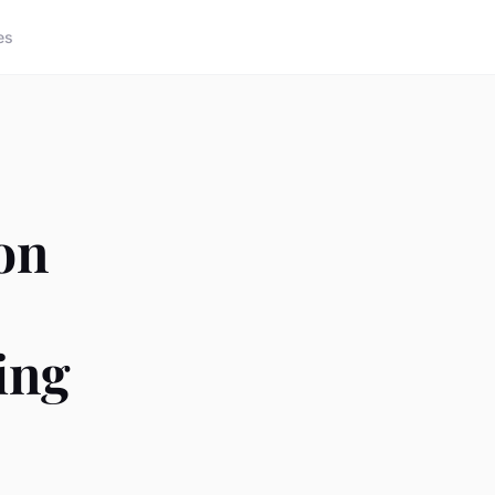
es
ion
ing