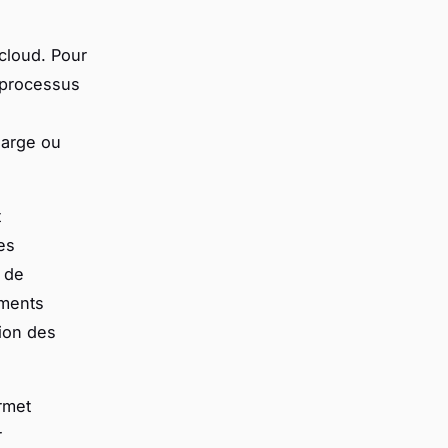
cloud. Pour
e processus
harge ou
t
es
 de
ements
ion des
rmet
r