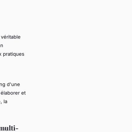
véritable
on
x pratiques
ing d'une
 élaborer et
, la
 multi-