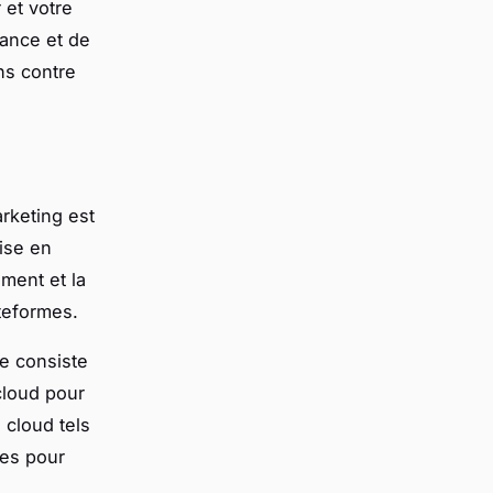
 et votre
lance et de
ns contre
arketing est
mise en
ement et la
teformes.
le consiste
cloud pour
 cloud tels
les pour