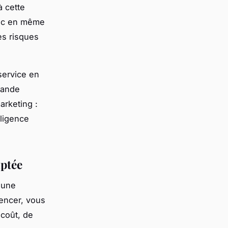
à cette
lic en même
es risques
service en
rande
arketing :
lligence
aptée
 une
mencer, vous
 coût, de