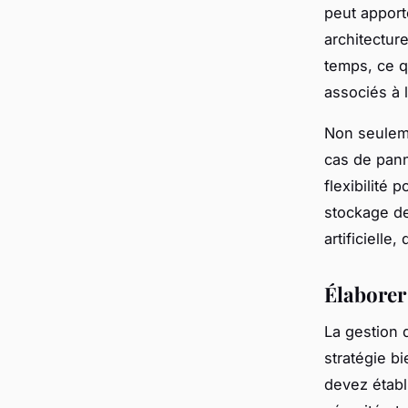
peut apport
architectur
temps, ce q
associés à 
Non seuleme
cas de pann
flexibilité
stockage de
artificiell
Élaborer
La gestion 
stratégie b
devez établ