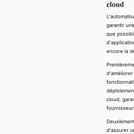
cloud
L'automatis
garantir une
que possibl
d'applicati
encore la d
Premièremen
d'améliorer 
fonctionnal
déploiement
cloud, gara
fournisseur
Deuxièmeme
d'assurer u