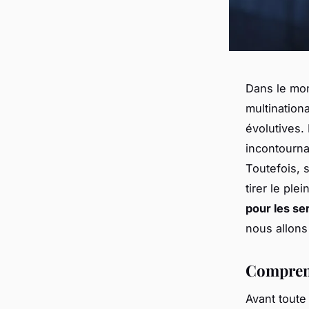
Dans le mon
multination
évolutives.
incontourna
Toutefois, 
tirer le plei
pour les se
nous allons
Comprend
Avant toute