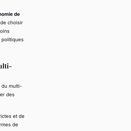
onomie de
 de choisir
soins
 politiques
ulti-
 du multi-
ner des
rictes et de
ormes de