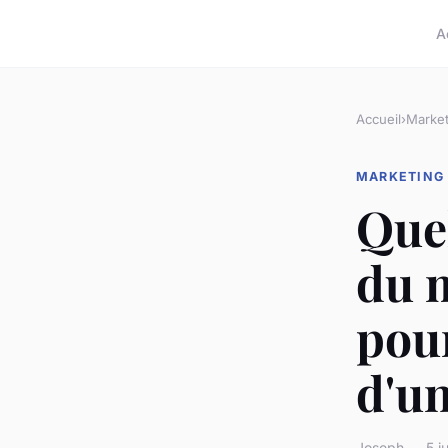
A
Accueil
›
Market
MARKETING
Quel
du 
pour
d'un
Joseph — 5 ju